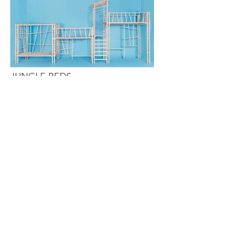
JUNGLE BEDS
Lits pour enfants, 2016
Assemblage démontable de tourillons de
hêtre sculptés, finition huilée.
Design et fabrication Albane Salmon et
Paul Demarquet pour Atelier Sauvage
Réalisé sur mesure, à la demande
d'Esther, Arsène et
Georgia
:
Esther, Arsène et Georgia nous ont
demandé un ensemble de lits ludiques et
aériens qui leur permettrait de garder un